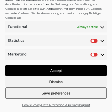
detaillierte Informationen über die Nutzung und Verwaltung von
Cookies klicken Sie bitte auf „Anpassen“. Mit dem Klick auf „Cookies
verbieten“ lehnen Sie die Verwendung von zustimmungspflichtigen
Cookies ab.
Back to Top
Functional
Always active
Facebook
Twitter
YouTube
Instagram
Statistics
S
2026 © schran.net |
CONTACT
|
COPYRIGHT
|
IMPRINT
t
|
DATA & PRIVACY
|
COOKIE POLICY (EU)
|
DONATION
Marketing
a
M
t
a
Accept
i
r
s
k
Dismiss
t
e
i
t
Save preferences
c
i
s
n
Cookie Policy
Data Protection & Privacy
Imprint
g