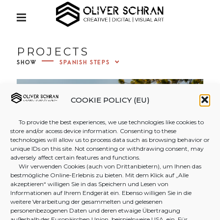
S
Creative | Digital | Visual Art
k
P
R
i
I
OLIVER
M
p
PROJECTS
A
t
R
SHOW
Y
SCHRAN
o
M
c
E
N
o
COOKIE POLICY (EU)
PHOTO
U
n
To provide the best experiences, we use technologies like cookies to
t
store and/or access device information. Consenting to these
&
e
technologies will allow us to process data such as browsing behavior or
unique IDs on this site. Not consenting or withdrawing consent, may
n
adversely affect certain features and functions.
t
Wir verwenden Cookies (auch von Drittanbietern), um Ihnen das
VIDEOG
bestmögliche Online-Erlebnis zu bieten. Mit dem Klick auf „Alle
akzeptieren“ willigen Sie in das Speichern und Lesen von
Informationen auf Ihrem Endgerät ein. Ebenso willigen Sie in die
RAPHY
weitere Verarbeitung der gesammelten und gelesenen
personenbezogenen Daten und deren etwaige Übertragung
außerhalb der Europäischen Union, beispielsweise USA, ein. Für