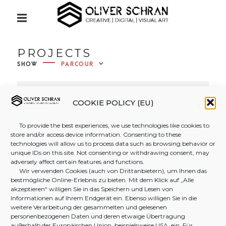
S
Creative | Digital | Visual Art
k
P
R
i
I
OLIVER
M
p
PROJECTS
A
t
R
SHOW
Y
SCHRAN
o
M
c
E
N
o
COOKIE POLICY (EU)
PHOTO
U
n
To provide the best experiences, we use technologies like cookies to
t
store and/or access device information. Consenting to these
&
e
technologies will allow us to process data such as browsing behavior or
unique IDs on this site. Not consenting or withdrawing consent, may
n
adversely affect certain features and functions.
t
Wir verwenden Cookies (auch von Drittanbietern), um Ihnen das
VIDEOG
bestmögliche Online-Erlebnis zu bieten. Mit dem Klick auf „Alle
akzeptieren“ willigen Sie in das Speichern und Lesen von
Informationen auf Ihrem Endgerät ein. Ebenso willigen Sie in die
RAPHY
weitere Verarbeitung der gesammelten und gelesenen
personenbezogenen Daten und deren etwaige Übertragung
außerhalb der Europäischen Union, beispielsweise USA, ein. Für