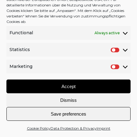
detaillierte Informationen über die Nutzung und Verwaltung von
Cookies klicken Sie bitte auf „Anpassen“. Mit dem Klick auf „Cookies
verbieten“ lehnen Sie die Verwendung von zustimmungspflichtigen
Cookies ab.
Back to Top
Functional
Always active
Facebook
Twitter
YouTube
Instagram
Statistics
S
2026 © schran.net |
CONTACT
|
COPYRIGHT
|
IMPRINT
t
|
DATA & PRIVACY
|
COOKIE POLICY (EU)
|
DONATION
Marketing
a
M
t
a
Accept
i
r
s
k
Dismiss
t
e
i
t
Save preferences
c
i
s
n
Cookie Policy
Data Protection & Privacy
Imprint
g