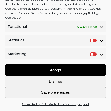
detaillierte Informationen über die Nutzung und Verwaltung von
Cookies klicken Sie bitte auf „Anpassen“. Mit dem Klick auf „Cookies
verbieten“ lehnen Sie die Verwendung von zustimmungspflichtigen
Cookies ab.
Functional
Always active
Back to Top
Facebook
Twitter
YouTube
Instagram
Statistics
S
2026 © schran.net |
CONTACT
|
COPYRIGHT
|
IMPRINT
t
Marketing
|
DATA & PRIVACY
|
COOKIE POLICY (EU)
|
DONATION
a
M
t
a
Accept
i
r
s
k
Dismiss
t
e
i
t
Save preferences
c
i
s
n
Cookie Policy
Data Protection & Privacy
Imprint
g