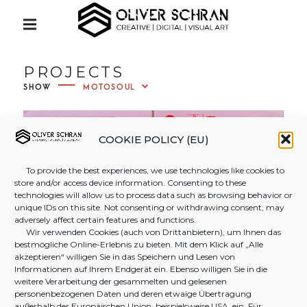
S
Creative | Digital | Visual Art
k
P
R
i
I
OLIVER
M
p
PROJECTS
A
t
R
SHOW
Y
SCHRAN
o
M
c
E
N
o
COOKIE POLICY (EU)
PHOTO
U
n
To provide the best experiences, we use technologies like cookies to
t
store and/or access device information. Consenting to these
&
e
technologies will allow us to process data such as browsing behavior or
unique IDs on this site. Not consenting or withdrawing consent, may
n
adversely affect certain features and functions.
t
Wir verwenden Cookies (auch von Drittanbietern), um Ihnen das
VIDEOG
bestmögliche Online-Erlebnis zu bieten. Mit dem Klick auf „Alle
akzeptieren“ willigen Sie in das Speichern und Lesen von
Informationen auf Ihrem Endgerät ein. Ebenso willigen Sie in die
RAPHY
weitere Verarbeitung der gesammelten und gelesenen
personenbezogenen Daten und deren etwaige Übertragung
außerhalb der Europäischen Union, beispielsweise USA, ein. Für