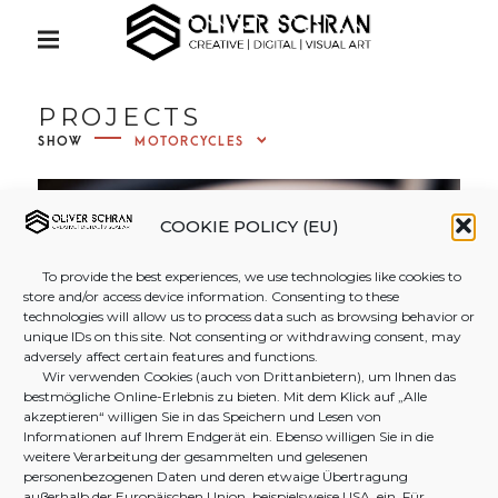
S
Creative | Digital | Visual Art
k
P
R
i
I
OLIVER
M
p
PROJECTS
A
t
R
SHOW
Y
SCHRAN
o
M
c
E
N
o
COOKIE POLICY (EU)
PHOTO
U
n
To provide the best experiences, we use technologies like cookies to
t
store and/or access device information. Consenting to these
&
e
technologies will allow us to process data such as browsing behavior or
unique IDs on this site. Not consenting or withdrawing consent, may
n
adversely affect certain features and functions.
t
Wir verwenden Cookies (auch von Drittanbietern), um Ihnen das
VIDEOG
bestmögliche Online-Erlebnis zu bieten. Mit dem Klick auf „Alle
akzeptieren“ willigen Sie in das Speichern und Lesen von
Informationen auf Ihrem Endgerät ein. Ebenso willigen Sie in die
RAPHY
weitere Verarbeitung der gesammelten und gelesenen
personenbezogenen Daten und deren etwaige Übertragung
außerhalb der Europäischen Union, beispielsweise USA, ein. Für