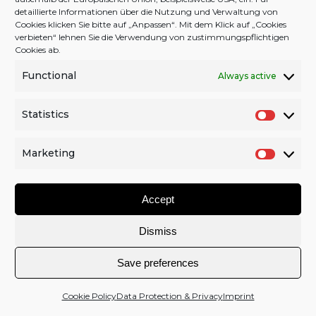
detaillierte Informationen über die Nutzung und Verwaltung von
Cookies klicken Sie bitte auf „Anpassen“. Mit dem Klick auf „Cookies
verbieten“ lehnen Sie die Verwendung von zustimmungspflichtigen
Cookies ab.
Back to Top
Functional
Always active
Facebook
Twitter
YouTube
Instagram
Statistics
S
2026 © schran.net |
CONTACT
|
COPYRIGHT
|
IMPRINT
t
|
DATA & PRIVACY
|
COOKIE POLICY (EU)
|
DONATION
Marketing
a
M
t
a
Accept
i
r
s
k
Dismiss
t
e
i
t
Save preferences
c
i
s
n
Cookie Policy
Data Protection & Privacy
Imprint
g