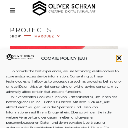
S
Creative | Digital | Visual Art
k
P
R
i
I
OLIVER
M
p
PROJECTS
A
t
R
SHOW
Y
SCHRAN
o
M
c
E
N
o
COOKIE POLICY (EU)
PHOTO
U
n
To provide the best experiences, we use technologies like cookies to
t
store and/or access device information. Consenting to these
&
e
technologies will allow us to process data such as browsing behavior or
unique IDs on this site. Not consenting or withdrawing consent, may
n
adversely affect certain features and functions.
t
Wir verwenden Cookies (auch von Drittanbietern), um Ihnen das
VIDEOG
bestmögliche Online-Erlebnis zu bieten. Mit dem Klick auf „Alle
akzeptieren“ willigen Sie in das Speichern und Lesen von
Informationen auf Ihrem Endgerät ein. Ebenso willigen Sie in die
RAPHY
weitere Verarbeitung der gesammelten und gelesenen
personenbezogenen Daten und deren etwaige Übertragung
außerhalb der Europäischen Union, beispielsweise USA, ein. Für