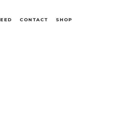
FEED
CONTACT
SHOP
R SCHRAN
OTO &
OGRAPHY