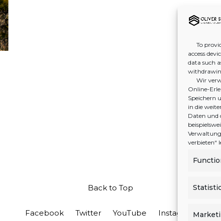
To provid
access devi
data such a
withdrawing
Wir verw
Online-Erleb
Speichern u
in die wei
Daten und 
beispielswe
Verwaltung 
verbieten“
Functio
Statisti
Back to Top
Facebook
Twitter
YouTube
Instagram
Market