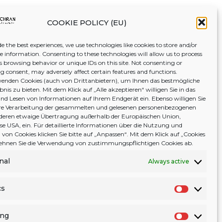
COOKIE POLICY (EU)
e the best experiences, we use technologies like cookies to store and/or
ce information. Consenting to these technologies will allow us to process
s browsing behavior or unique IDs on this site. Not consenting or
 consent, may adversely affect certain features and functions.
enden Cookies (auch von Drittanbietern), um Ihnen das bestmögliche
nis zu bieten. Mit dem Klick auf „Alle akzeptieren“ willigen Sie in das
nd Lesen von Informationen auf Ihrem Endgerät ein. Ebenso willigen Sie
tere Verarbeitung der gesammelten und gelesenen personenbezogenen
deren etwaige Übertragung außerhalb der Europäischen Union,
ise USA, ein. Für detaillierte Informationen über die Nutzung und
von Cookies klicken Sie bitte auf „Anpassen“. Mit dem Klick auf „Cookies
 lehnen Sie die Verwendung von zustimmungspflichtigen Cookies ab.
nal
Always active
cs
S
t
ing
a