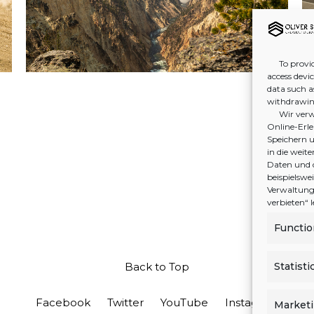
To provid
access devi
data such a
withdrawing
Wir verw
Online-Erleb
Speichern u
in die wei
Daten und 
beispielswe
Verwaltung 
verbieten“
Functio
Statisti
Back to Top
Facebook
Twitter
YouTube
Instagram
Market