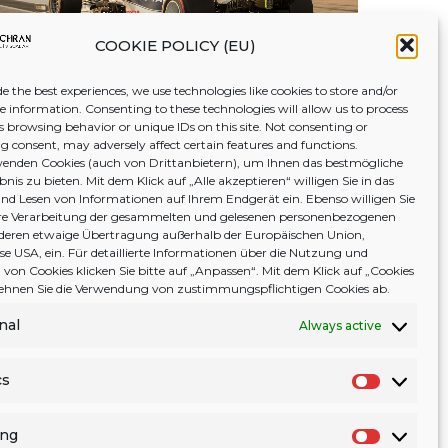
COOKIE POLICY (EU)
e the best experiences, we use technologies like cookies to store and/or
ce information. Consenting to these technologies will allow us to process
s browsing behavior or unique IDs on this site. Not consenting or
 consent, may adversely affect certain features and functions.
enden Cookies (auch von Drittanbietern), um Ihnen das bestmögliche
nis zu bieten. Mit dem Klick auf „Alle akzeptieren“ willigen Sie in das
nd Lesen von Informationen auf Ihrem Endgerät ein. Ebenso willigen Sie
tere Verarbeitung der gesammelten und gelesenen personenbezogenen
deren etwaige Übertragung außerhalb der Europäischen Union,
ise USA, ein. Für detaillierte Informationen über die Nutzung und
von Cookies klicken Sie bitte auf „Anpassen“. Mit dem Klick auf „Cookies
 lehnen Sie die Verwendung von zustimmungspflichtigen Cookies ab.
nal
Always active
cs
S
t
ing
a