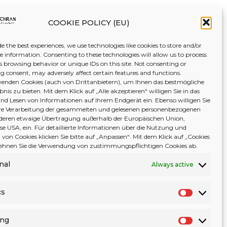
COOKIE POLICY (EU)
e the best experiences, we use technologies like cookies to store and/or
ce information. Consenting to these technologies will allow us to process
s browsing behavior or unique IDs on this site. Not consenting or
 consent, may adversely affect certain features and functions.
enden Cookies (auch von Drittanbietern), um Ihnen das bestmögliche
nis zu bieten. Mit dem Klick auf „Alle akzeptieren“ willigen Sie in das
nd Lesen von Informationen auf Ihrem Endgerät ein. Ebenso willigen Sie
tere Verarbeitung der gesammelten und gelesenen personenbezogenen
deren etwaige Übertragung außerhalb der Europäischen Union,
ise USA, ein. Für detaillierte Informationen über die Nutzung und
von Cookies klicken Sie bitte auf „Anpassen“. Mit dem Klick auf „Cookies
 lehnen Sie die Verwendung von zustimmungspflichtigen Cookies ab.
nal
Always active
cs
S
t
ing
a
M