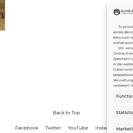
To provid
access devi
data such a
withdrawing
Wir verw
Online-Erleb
Speichern u
in die wei
Daten und 
beispielswe
Verwaltung 
verbieten“
Functio
Statisti
Back to Top
Facebook
Twitter
YouTube
Instagram
Market