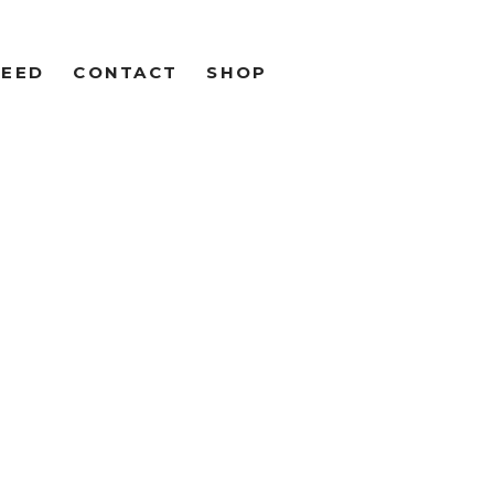
FEED
CONTACT
SHOP
R SCHRAN
OTO &
OGRAPHY