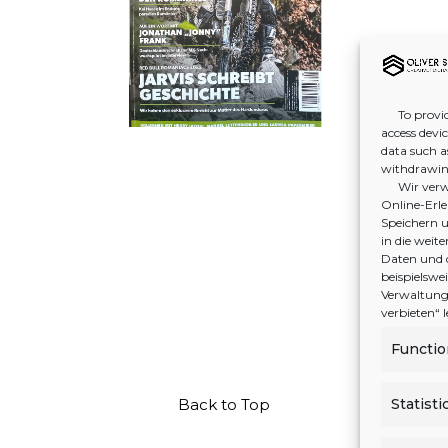
To provid
access devi
data such a
withdrawing
Wir verw
Online-Erleb
Speichern u
in die wei
Daten und 
beispielswe
Verwaltung 
verbieten“
Functio
Back to Top
Statisti