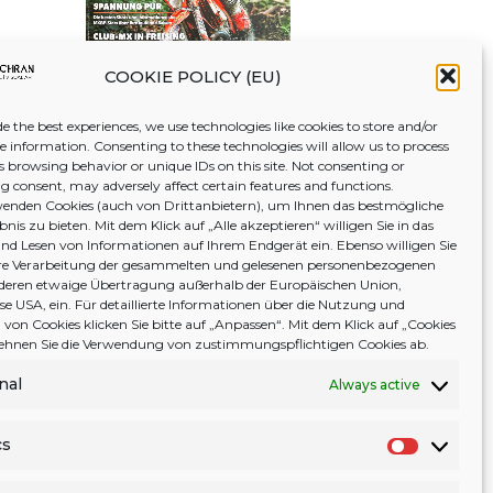
COOKIE POLICY (EU)
e the best experiences, we use technologies like cookies to store and/or
ce information. Consenting to these technologies will allow us to process
s browsing behavior or unique IDs on this site. Not consenting or
 consent, may adversely affect certain features and functions.
enden Cookies (auch von Drittanbietern), um Ihnen das bestmögliche
nis zu bieten. Mit dem Klick auf „Alle akzeptieren“ willigen Sie in das
nd Lesen von Informationen auf Ihrem Endgerät ein. Ebenso willigen Sie
tere Verarbeitung der gesammelten und gelesenen personenbezogenen
deren etwaige Übertragung außerhalb der Europäischen Union,
ise USA, ein. Für detaillierte Informationen über die Nutzung und
von Cookies klicken Sie bitte auf „Anpassen“. Mit dem Klick auf „Cookies
 lehnen Sie die Verwendung von zustimmungspflichtigen Cookies ab.
nal
Always active
cs
S
t