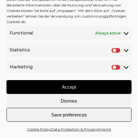
detaillierte Informationen über die Nutzung und Verwaltung von
Cookies klicken Sie bitte auf „Anpassen“. Mit dem Klick auf „Cookies
verbieten“ lehnen Sie die Verwendung von zustimmungspflichtigen
Cookies ab.
Back to Top
Functional
Always active
Facebook
Twitter
YouTube
Instagram
Statistics
S
2026 © schran.net |
CONTACT
|
COPYRIGHT
|
IMPRINT
t
|
DATA & PRIVACY
|
COOKIE POLICY (EU)
|
DONATION
Marketing
a
M
t
a
Accept
i
r
s
k
Dismiss
t
e
i
t
Save preferences
c
i
s
n
Cookie Policy
Data Protection & Privacy
Imprint
g