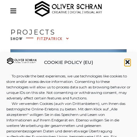
S
Creative | Digital | Visual Art
k
P
R
i
I
OLIVER
M
p
PROJECTS
A
t
R
SHOW
Y
SCHRAN
o
M
c
E
N
o
COOKIE POLICY (EU)
PHOTO
U
n
To provide the best experiences, we use technologies like cookies to
t
store and/or access device information. Consenting to these
&
e
technologies will allow us to process data such as browsing behavior or
unique IDs on this site. Not consenting or withdrawing consent, may
n
adversely affect certain features and functions.
t
Wir verwenden Cookies (auch von Drittanbietern), um Ihnen das
VIDEOG
bestmögliche Online-Erlebnis zu bieten. Mit dem Klick auf „Alle
akzeptieren“ willigen Sie in das Speichern und Lesen von
Informationen auf Ihrem Endgerät ein. Ebenso willigen Sie in die
RAPHY
weitere Verarbeitung der gesammelten und gelesenen
personenbezogenen Daten und deren etwaige Übertragung
außerhalb der Europäischen Union, beispielsweise USA, ein. Für