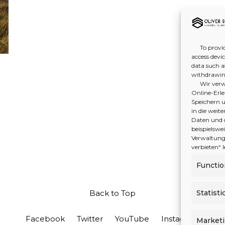
To provid
access devi
data such a
withdrawing
Wir verw
Online-Erleb
Speichern u
in die wei
Daten und 
beispielswe
Verwaltung 
verbieten“
Functio
Statisti
Back to Top
Facebook
Twitter
YouTube
Instagram
Market